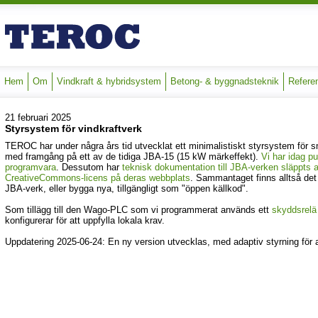
Hem
Om
Vindkraft & hybridsystem
Betong- & byggnadsteknik
Refere
21 februari 2025
Styrsystem för vindkraftverk
TEROC har under några års tid utvecklat ett minimalistiskt styrsystem för s
med framgång på ett av de tidiga JBA-15 (15 kW märkeffekt).
Vi har idag p
programvara
. Dessutom har
teknisk dokumentation till JBA-verken släppts 
CreativeCommons-licens på deras webbplats
. Sammantaget finns alltså det
JBA-verk, eller bygga nya, tillgängligt som "öppen källkod".
Som tillägg till den Wago-PLC som vi programmerat används ett
skyddsrelä 
konfigurerar för att uppfylla lokala krav.
Uppdatering 2025-06-24: En ny version utvecklas, med adaptiv styrning för a