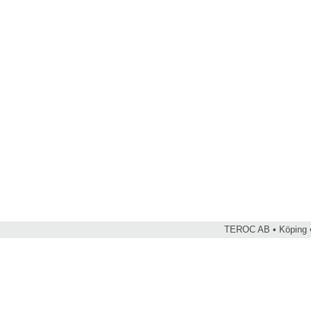
TEROC AB • Köping •