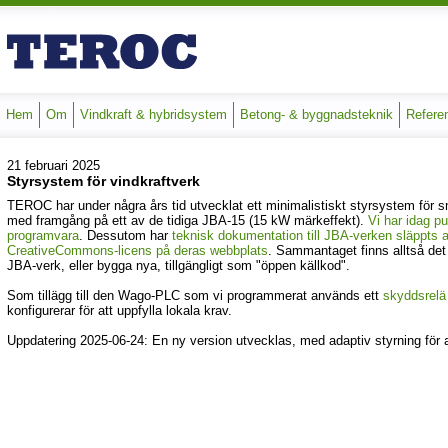
Hem
Om
Vindkraft & hybridsystem
Betong- & byggnadsteknik
Refere
21 februari 2025
Styrsystem för vindkraftverk
TEROC har under några års tid utvecklat ett minimalistiskt styrsystem för s
med framgång på ett av de tidiga JBA-15 (15 kW märkeffekt).
Vi har idag p
programvara
. Dessutom har
teknisk dokumentation till JBA-verken släppts 
CreativeCommons-licens på deras webbplats
. Sammantaget finns alltså det
JBA-verk, eller bygga nya, tillgängligt som "öppen källkod".
Som tillägg till den Wago-PLC som vi programmerat används ett
skyddsrelä 
konfigurerar för att uppfylla lokala krav.
Uppdatering 2025-06-24: En ny version utvecklas, med adaptiv styrning för a