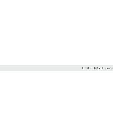
TEROC AB • Köping •