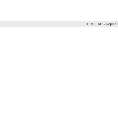
TEROC AB • Köping •