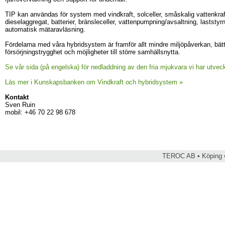
TIP kan användas för system med vindkraft, solceller, småskalig vattenkraf
dieselaggregat, batterier, bränsleceller, vattenpumpning/avsaltning, laststyr
automatisk mätaravläsning.
Fördelarna med våra hybridsystem är framför allt mindre miljöpåverkan, bät
försörjningstrygghet och möjligheter till större samhällsnytta.
Se vår sida (på engelska) för nedladdning av den fria mjukvara vi har utveck
Läs mer i Kunskapsbanken om Vindkraft och hybridsystem »
Kontakt
Sven Ruin
mobil: +46 70 22 98 678
TEROC AB • Köping •