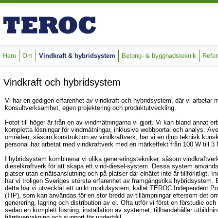
Hem
Om
Vindkraft & hybridsystem
Betong- & byggnadsteknik
Refer
Vindkraft och hybridsystem
Vi har en gedigen erfarenhet av vindkraft och hybridsystem, där vi arbetar 
konsultverksamhet, egen projektering och produktutveckling.
Fotot till höger är från en av vindmätningarna vi gjort. Vi kan bland annat er
kompletta lösningar för vindmätningar, inklusive webbportal och analys. Äv
områden, såsom konstruktion av vindkraftverk, har vi en djup teknisk kuns
personal har arbetat med vindkraftverk med en märkeffekt från 100 W till 3
I hybridsystem kombinerar vi olika genereringstekniker, såsom vindkraftver
dieselkraftverk för att skapa ett vind-diesel-system. Dessa system använd
platser utan elnätsanslutning och på platser där elnätet inte är tillförlitligt
har vi troligen Sveriges största erfarenhet av framgångsrika hybridsystem. 
detta har vi utvecklat ett unikt modulsystem, kallat TEROC Independent P
(TIP), som kan användas för en stor bredd av tillämpningar eftersom det om
generering, lagring och distribution av el. Ofta utför vi först en förstudie och
sedan en komplett lösning, installation av systemet, tillhandahåller utbildnin
fjärrövervakning och support för underhåll.