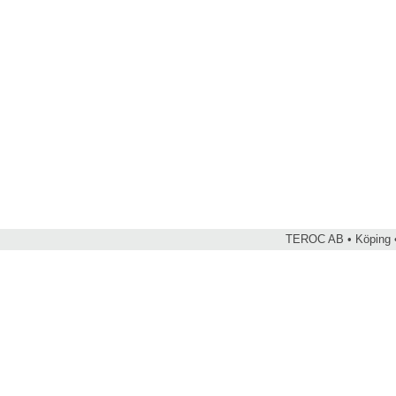
TEROC AB • Köping •