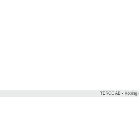
TEROC AB • Köping •