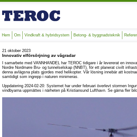
Hem
Om
Vindkraft & hybridsystem
Betong- & byggnadsteknik
Refere
21 oktober 2023
Innovativ elförsörjning av vågradar
I samarbete med VANNHANDEL har TEROC tidigare i år levererat en innovativ 
Nordre Nordmøre Bru- og tunnelselskap (NNBT), för ett planerat civilt infrastr
denna avlägsna plats gjordes med helikopter. Vår lösning innebär att kostnad
samtidigt som ingrepp i naturen minimeras.
Uppdatering 2024-02-20: Systemet har under februari överlevt stormen Ingu
vindbyarna uppmättes i närheten på Kristiansund Lufthavn. Se gärna fler bild