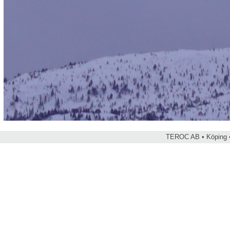
TEROC AB • Köping •